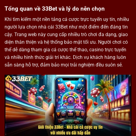
Tổng quan về 33Bet và lý do nên chọn
Khi tìm kiếm một nền tảng cá cược trực tuyến uy tín, nhiều
người lựa chọn nhà cái 33Bet như một điểm đến đáng tin
cậy. Trang web này cung cấp nhiều trò chơi đa dạng, giao
diện thân thiện và hệ thống bảo mật tối ưu. Người chơi có
thể dễ dàng tham gia cá cược thể thao, casino trực tuyến
và nhiều hình thức giải trí khác. Dịch vụ khách hàng luôn
sẵn sàng hỗ trợ, đảm bảo mọi trải nghiệm đều suôn sẻ.