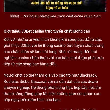
33Bet – Nơi hội tụ những kèo cược chất lượng và an toàn
Giới thiệu 33Bet casino trực tuyến chất lượng cao
Đối với những ai yêu thích không khí sòng bạc đẳng cấp,
giới thiệu 33Bet với hệ thống casino trực tuyến chất lượng
cao chắc chắn sẽ làm hài lòng. Nhà cái mang đến trải
nghiệm casino chân thực với các bàn chơi được phát trực
tiếp từ các sòng bạc hàng đầu.
Người chơi có thể tham gia vào các trò như Blackjack,
Roulette, Sicbo, Baccarat với sự dẫn dắt của các dealer
chuyên nghiệp. Hệ thống phát sóng trực tiếp sắc nét, âm
thanh sống động giúp tái hiện không gian sòng bạc cao
cấp ngay trên màn hình của bạn.