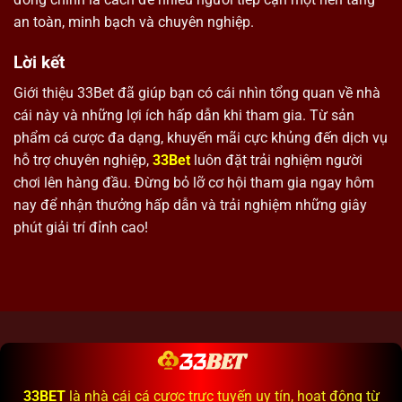
an toàn, minh bạch và chuyên nghiệp.
Lời kết
Giới thiệu 33Bet đã giúp bạn có cái nhìn tổng quan về nhà
cái này và những lợi ích hấp dẫn khi tham gia. Từ sản
phẩm cá cược đa dạng, khuyến mãi cực khủng đến dịch vụ
hỗ trợ chuyên nghiệp,
33Bet
luôn đặt trải nghiệm người
chơi lên hàng đầu. Đừng bỏ lỡ cơ hội tham gia ngay hôm
nay để nhận thưởng hấp dẫn và trải nghiệm những giây
phút giải trí đỉnh cao!
33BET
là nhà cái cá cược trực tuyến uy tín, hoạt động từ