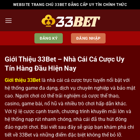
WEBSITE TRANG CHỦ 33BET ĐẲNG CẤP UY TÍN CHÍNH THỨC
ĐĂNG KÝ
ĐĂNG NHẬP
Giới Thiệu 33Bet – Nhà Cái Cá Cược Uy
Tín Hàng Đầu Hiện Nay
Giới thiệu 33Bet
là nhà cái cá cược trực tuyến nổi bật với
hệ thống game đa dạng, dịch vụ chuyên nghiệp và bảo mật
cao. Người chơi có thể trải nghiệm cá cược thể thao,
casino, game bài, nổ hũ và nhiều trò chơi hấp dẫn khác.
Với tỷ lệ cược cạnh tranh, chương trình khuyến mãi lớn và
hệ thống nạp rút nhanh chóng, nhà cái đã thu hút đông
đảo người chơi. Bài viết sau đây sẽ giúp bạn khám phá chi
tiết về 33Bet và những điểm đặc biệt không thể bỏ lỡ.