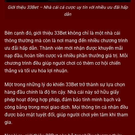
Giới thiệu 33Bet – Nhà cái cá cược uy tín với nhiều ưu đãi hấp
dẫn
Bên cạnh đó, giới thiệu 33Bet không chỉ là một nhà cái
thông thường mà còn là nơi mang đến nhiều chương trình
ưu đãi hấp dẫn. Thành viên mới nhận được khuyến mãi
nạp đầu, hoàn tiền cược và nhiều phần thưởng giá trị. Mỗi
chương trình đều giúp người chơi có thêm cơ hội chiến
thắng và tối ưu hóa lợi nhuận.
Một trong những lý do khiến 33Bet trở thành sự lựa chọn
hàng đầu chính là độ tin cậy. Nhà cái này sở hữu giấy
phép hoạt động hợp pháp, đảm bảo tính minh bạch và
công bằng trong mọi giao dịch. Mọi thông tin cá nhân đều
được bảo mật tuyệt đối, giúp người chơi yên tâm khi tham
gia.