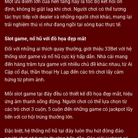
Một ưu điểm lớn của nền tảng này là tốc độ kết nối ổn
định, không bị giật lag khi chơi. Người chơi có thể tương
tác trực tiếp với dealer và những người chơi khác, mang lại
trải nghiệm thú vị như đang ngồi tại sòng bạc thực tế.
Slot game, nổ hũ với đồ họa đẹp mắt
Đối với những ai thích quay thưởng, giới thiệu 33Bet với hệ
thống slot game và nổ hũ cực kỳ hấp dẫn. Nhà cái mang
đến hàng trăm tựa game với nhiều chủ đề khác nhau, từ Ai
Cập cổ đại, thần thoại Hy Lạp đến các trò chơi lấy cảm
hứng từ phim ảnh.
Mỗi slot game tại đây đều có thiết kế đồ họa đẹp mắt, hiệu
ứng âm thanh sống động. Người chơi có thể lựa chọn từ
các trò chơi 3 cuộn, 5 cuộn đến những game có jackpot lũy
tiến với cơ hội trúng thưởng lớn.
Đặc biệt, hệ thống nổ hũ tại đây luôn thu hút đông đảo