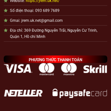
Website:
https://jrem.uk.net/
Số điện thoại: 093 689 7689
Gmai:
jrem.uk.net@gmail.com
Địa chỉ: 369 Đường Nguyễn Trãi, Nguyễn Cư Trinh,
Quận 1, Hồ chí Minh
PHƯƠNG THỨC THANH TOÁN