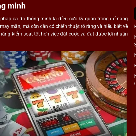
ng minh
ải pháp cá độ thông minh là điều cực kỳ quan trọng để nâng
 may mắn, mà còn cần có chiến thuật rõ ràng và hiểu biết về
 năng kiểm soát tốt hơn việc đặt cược và đạt được lợi nhuận