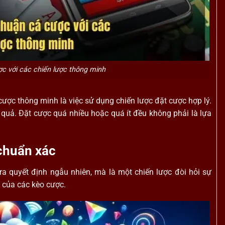
ợc với các chiến lược thông minh
cược thông minh là việc sử dụng chiến lược đặt cược hợp lý.
 quả. Đặt cược quá nhiều hoặc quá ít đều không phải là lựa
chuẩn xác
ra quyết định ngẫu nhiên, mà là một chiến lược đòi hỏi sự
g của các kèo cược.