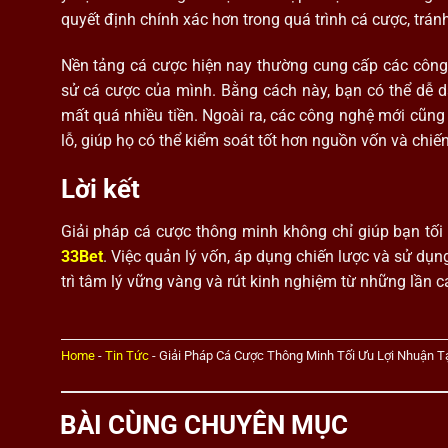
quyết định chính xác hơn trong quá trình cá cược, trá
Nền tảng cá cược hiện nay thường cung cấp các công cụ
sử cá cược của mình. Bằng cách này, bạn có thể dễ d
mất quá nhiều tiền. Ngoài ra, các công nghệ mới cũng 
lỗ, giúp họ có thể kiểm soát tốt hơn nguồn vốn và chiế
Lời kết
Giải pháp cá cược thông minh không chỉ giúp bạn tối 
33Bet
. Việc quản lý vốn, áp dụng chiến lược và sử dụ
trì tâm lý vững vàng và rút kinh nghiệm từ những lần c
Home
-
Tin Tức
-
Giải Pháp Cá Cược Thông Minh Tối Ưu Lợi Nhuận T
BÀI CÙNG CHUYÊN MỤC